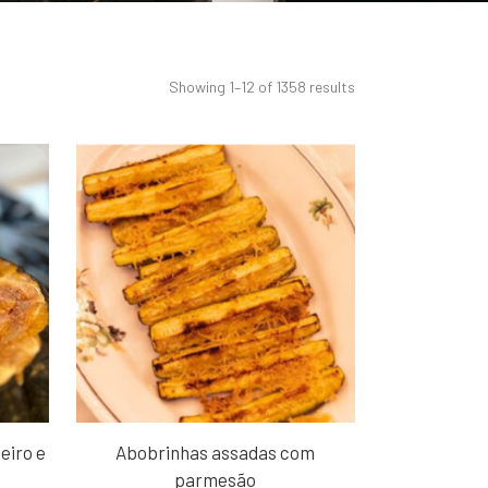
Showing 1–12 of 1358 results
eiro e
Abobrinhas assadas com
parmesão