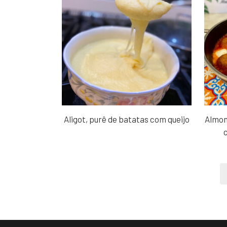
Aligot, purê de batatas com queijo
Almon