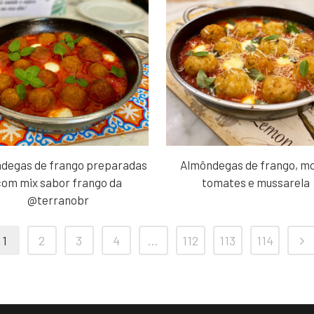
degas de frango preparadas
Almôndegas de frango, m
com mix sabor frango da
tomates e mussarela
@terranobr
1
2
3
4
…
112
113
114