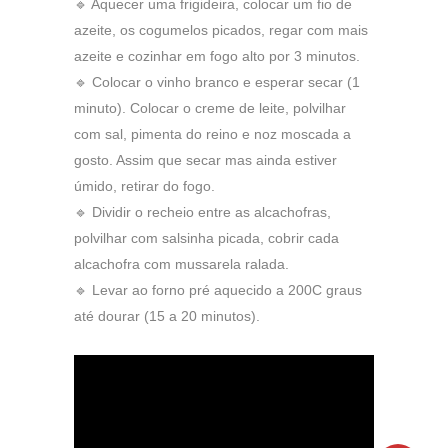
🔹 Aquecer uma frigideira, colocar um fio de
azeite, os cogumelos picados, regar com mais
azeite e cozinhar em fogo alto por 3 minutos.
🔹 Colocar o vinho branco e esperar secar (1
minuto). Colocar o creme de leite, polvilhar
com sal, pimenta do reino e noz moscada a
gosto. Assim que secar mas ainda estiver
úmido, retirar do fogo.
🔹 Dividir o recheio entre as alcachofras,
polvilhar com salsinha picada, cobrir cada
alcachofra com mussarela ralada.
🔹 Levar ao forno pré aquecido a 200C graus
até dourar (15 a 20 minutos).