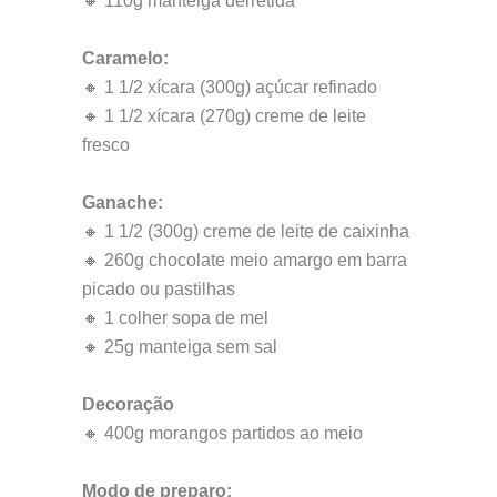
🔸 110g manteiga derretida
Caramelo:
🔸 1 1/2 xícara (300g) açúcar refinado
🔸 1 1/2 xícara (270g) creme de leite
fresco
Ganache:
🔸 1 1/2 (300g) creme de leite de caixinha
🔸 260g chocolate meio amargo em barra
picado ou pastilhas
🔸 1 colher sopa de mel
🔸 25g manteiga sem sal
Decoração
🔸 400g morangos partidos ao meio
Modo de preparo: