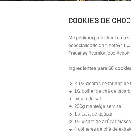
COOKIES DE CHO
Me pediram p mostrar como se
especialidade da filhota🍪👩‍
#receitas #comfortfood #cook
Ingredientes para 60 cookie
🔸 2 1/2 xícaras de farinha de 
🔸 1/2 colher de chá de bicar
🔸 pitada de sal
🔸 200g manteiga sem sal
🔸 1 xícara de açúcar
🔸 1/2 xícara de açúcar masca
🔸 4 colheres de chá de extra