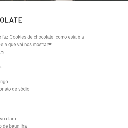
COLATE
 faz Cookies de chocolate, como esta é a
🍳ela que vai nos mostrar❤
ies
s:
trigo
bonato de sódio
vo claro
to de baunilha