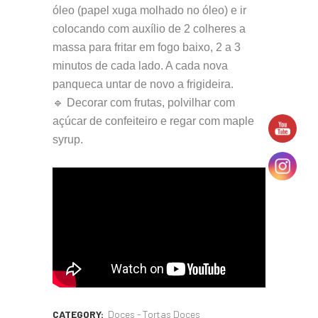
óleo (papel xuga molhado no óleo) e ir
colocando com auxílio de 2 colheres a
massa para fritar em fogo baixo, 2 a 3
minutos de cada lado. A cada nova
panqueca untar de novo a frigideira.
🔹 Decorar com frutas, polvilhar com
açúcar de confeiteiro e regar com maple
syrup.
CATEGORY:
Doces - Tortas Doces