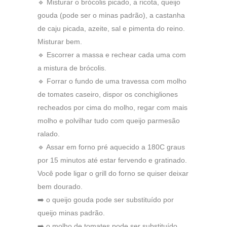
🔹 Misturar o brócolis picado, a ricota, queijo
gouda (pode ser o minas padrão), a castanha
de caju picada, azeite, sal e pimenta do reino.
Misturar bem.
🔹 Escorrer a massa e rechear cada uma com
a mistura de brócolis.
🔹 Forrar o fundo de uma travessa com molho
de tomates caseiro, dispor os conchigliones
recheados por cima do molho, regar com mais
molho e polvilhar tudo com queijo parmesão
ralado.
🔹 Assar em forno pré aquecido a 180C graus
por 15 minutos até estar fervendo e gratinado.
Você pode ligar o grill do forno se quiser deixar
bem dourado.
➡️ o queijo gouda pode ser substituído por
queijo minas padrão.
➡️ o molho de tomates pode ser substituído