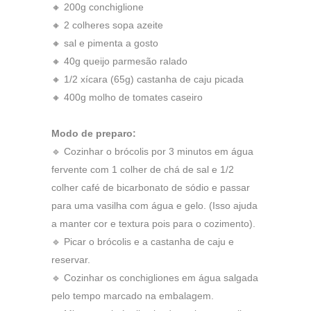
🔸 200g conchiglione
🔸 2 colheres sopa azeite
🔸 sal e pimenta a gosto
🔸 40g queijo parmesão ralado
🔸 1/2 xícara (65g) castanha de caju picada
🔸 400g molho de tomates caseiro
Modo de preparo:
🔹 Cozinhar o brócolis por 3 minutos em água
fervente com 1 colher de chá de sal e 1/2
colher café de bicarbonato de sódio e passar
para uma vasilha com água e gelo. (Isso ajuda
a manter cor e textura pois para o cozimento).
🔹 Picar o brócolis e a castanha de caju e
reservar.
🔹 Cozinhar os conchigliones em água salgada
pelo tempo marcado na embalagem.