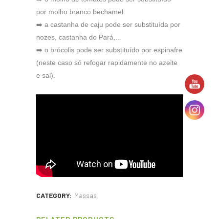
por molho branco bechamel.
➡️ a castanha de caju pode ser substituída por
nozes, castanha do Pará,…
➡️ o brócolis pode ser substituído por espinafre
(neste caso só refogar rapidamente no azeite
e sal).
CATEGORY:
Massas