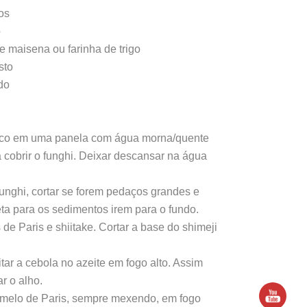
os
o
e maisena ou farinha de trigo
sto
do
seco em uma panela com água morna/quente
a cobrir o funghi. Deixar descansar na água
funghi, cortar se forem pedaços grandes e
eta para os sedimentos irem para o fundo.
 de Paris e shiitake. Cortar a base do shimeji
itar a cebola no azeite em fogo alto. Assim
r o alho.
umelo de Paris, sempre mexendo, em fogo