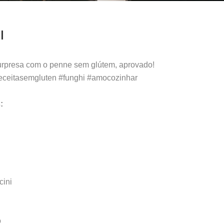
I
urpresa com o penne sem glútem, aprovado!
ceitasemgluten #funghi #amocozinhar
:
cini
o