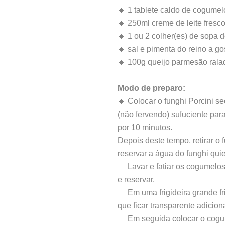
🔸 1 tablete caldo de cogumel
🔸 250ml creme de leite fresc
🔸 1 ou 2 colher(es) de sopa d
🔸 sal e pimenta do reino a go
🔸 100g queijo parmesão rala
Modo de preparo:
🔹 Colocar o funghi Porcini 
(não fervendo) sufuciente par
por 10 minutos.
Depois deste tempo, retirar o 
reservar a água do funghi qui
🔹 Lavar e fatiar os cogumelos
e reservar.
🔹 Em uma frigideira grande fr
que ficar transparente adiciona
🔹 Em seguida colocar o cog