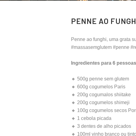
PENNE AO FUNGH
Penne ao funghi, uma grata s
#massasemglutem #penne #re
Ingredientes para 6 pessoas
🔸 500g penne sem glutem
🔸 600g cogumelos Paris
🔸 200g cogumalos shiitake
🔸 200g cogumelos shimeji
🔸 100g cogumelos secos Por
🔸 1 cebola picada
🔸 3 dentes de alho picados
🔸 100ml vinho branco ou tint