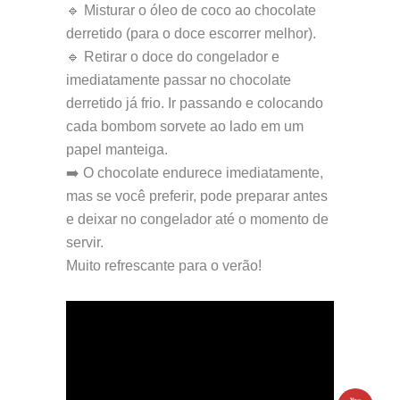
🔹 Misturar o óleo de coco ao chocolate
derretido (para o doce escorrer melhor).
🔹 Retirar o doce do congelador e
imediatamente passar no chocolate
derretido já frio. Ir passando e colocando
cada bombom sorvete ao lado em um
papel manteiga.
➡️ O chocolate endurece imediatamente,
mas se você preferir, pode preparar antes
e deixar no congelador até o momento de
servir.
Muito refrescante para o verão!