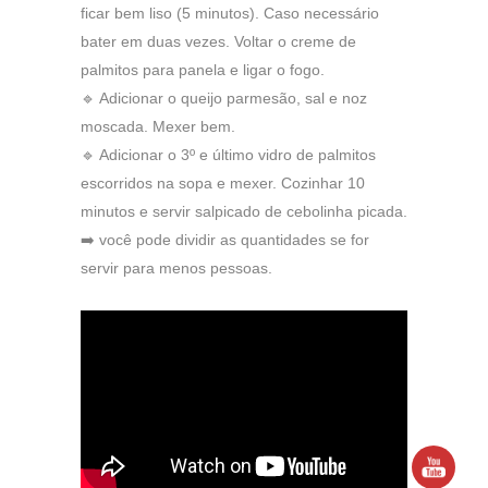
ficar bem liso (5 minutos). Caso necessário
bater em duas vezes. Voltar o creme de
palmitos para panela e ligar o fogo.
🔹 Adicionar o queijo parmesão, sal e noz
moscada. Mexer bem.
🔹 Adicionar o 3º e último vidro de palmitos
escorridos na sopa e mexer. Cozinhar 10
minutos e servir salpicado de cebolinha picada.
➡️ você pode dividir as quantidades se for
servir para menos pessoas.