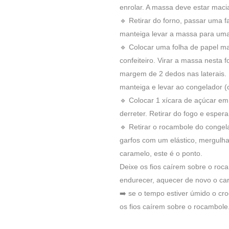
enrolar. A massa deve estar maci
🔹 Retirar do forno, passar uma f
manteiga levar a massa para uma
🔹 Colocar uma folha de papel m
confeiteiro. Virar a massa nesta
margem de 2 dedos nas laterais.
manteiga e levar ao congelador (ou
🔹 Colocar 1 xícara de açúcar em 
derreter. Retirar do fogo e espera
🔹 Retirar o rocambole do congela
garfos com um elástico, mergulha
caramelo, este é o ponto.
Deixe os fios caírem sobre o ro
endurecer, aquecer de novo o cara
➡️ se o tempo estiver úmido o cr
os fios caírem sobre o rocambole