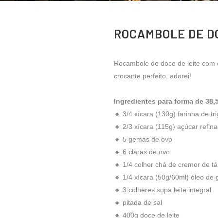
ROCAMBOLE DE DO
Rocambole de doce de leite com 
crocante perfeito, adorei!
Ingredientes para forma de 38,
🔸 3/4 xícara (130g) farinha de tr
🔸 2/3 xícara (115g) açúcar refin
🔸 5 gemas de ovo
🔸 6 claras de ovo
🔸 1/4 colher chá de cremor de tá
🔸 1/4 xícara (50g/60ml) óleo de g
🔸 3 colheres sopa leite integral
🔸 pitada de sal
🔸 400g doce de leite