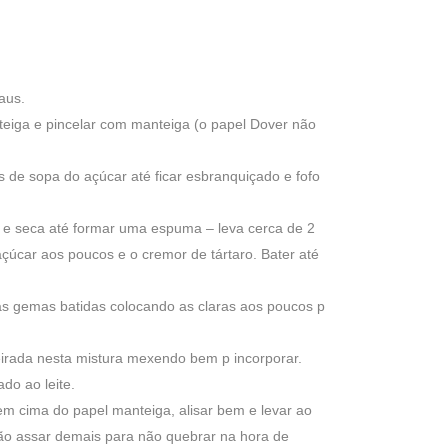
aus.
teiga e pincelar com manteiga (o papel Dover não
 de sopa do açúcar até ficar esbranquiçado e fofo
pa e seca até formar uma espuma – leva cerca de 2
açúcar aos poucos e o cremor de tártaro. Bater até
às gemas batidas colocando as claras aos poucos p
neirada nesta mistura mexendo bem p incorporar.
do ao leite.
m cima do papel manteiga, alisar bem e levar ao
não assar demais para não quebrar na hora de