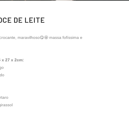
CE DE LEITE
crocante, maravilhoso😋🤩 massa fofíssima e
5 x 27 x 2cm:
igo
ado
rtaro
irassol