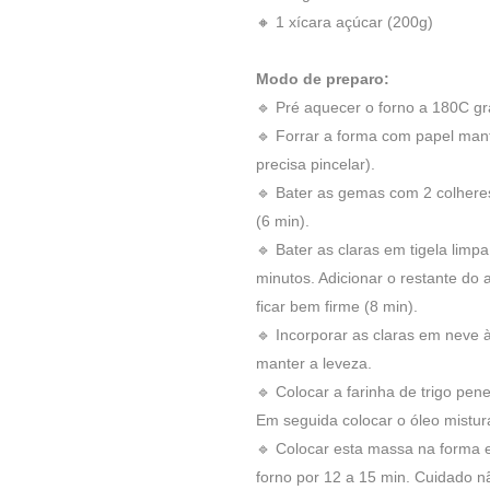
🔸 1 xícara açúcar (200g)
Modo de preparo:
🔹 Pré aquecer o forno a 180C gr
🔹 Forrar a forma com papel man
precisa pincelar).
🔹 Bater as gemas com 2 colheres
(6 min).
🔹 Bater as claras em tigela lim
minutos. Adicionar o restante do 
ficar bem firme (8 min).
🔹 Incorporar as claras em neve 
manter a leveza.
🔹 Colocar a farinha de trigo pe
Em seguida colocar o óleo mistura
🔹 Colocar esta massa na forma e
forno por 12 a 15 min. Cuidado 