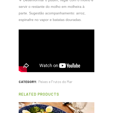
🔹 Desenformar o pudim, regar com o molho e
servir o restante do molho em molheira à
parte. Sugestão acompanhamento: arroz,
espinafre no vapor e batatas douradas.
CATEGORY:
Peixes e Frutos do Mar
RELATED PRODUCTS