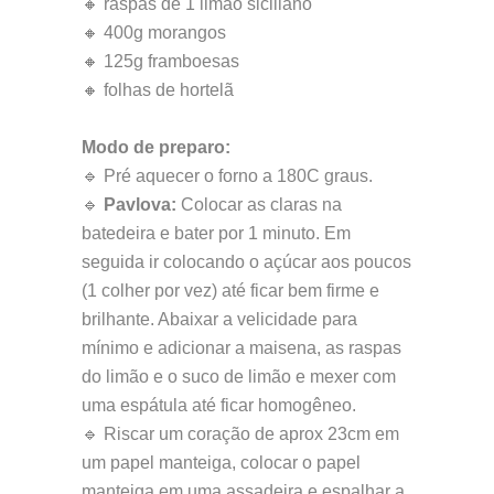
🔸 raspas de 1 limão siciliano
🔸 400g morangos
🔸 125g framboesas
🔸 folhas de hortelã
Modo de preparo:
🔹 Pré aquecer o forno a 180C graus.
🔹
Pavlova:
Colocar as claras na
batedeira e bater por 1 minuto. Em
seguida ir colocando o açúcar aos poucos
(1 colher por vez) até ficar bem firme e
brilhante. Abaixar a velicidade para
mínimo e adicionar a maisena, as raspas
do limão e o suco de limão e mexer com
uma espátula até ficar homogêneo.
🔹 Riscar um coração de aprox 23cm em
um papel manteiga, colocar o papel
manteiga em uma assadeira e espalhar a