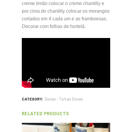
creme limão colocar o creme chantilly e
por cima do chantilly colocar os morangos
cortados em 4 cada um e as framboesas.
Decorar com folhas de hortelã.
CATEGORY:
Doces - Tortas Doces
RELATED PRODUCTS