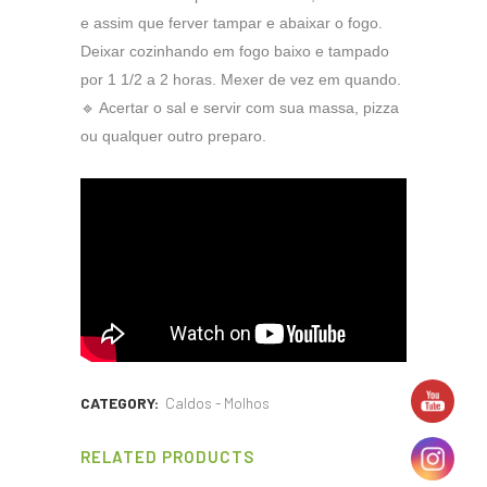
e assim que ferver tampar e abaixar o fogo.
Deixar cozinhando em fogo baixo e tampado
por 1 1/2 a 2 horas. Mexer de vez em quando.
🔹 Acertar o sal e servir com sua massa, pizza
ou qualquer outro preparo.
CATEGORY:
Caldos - Molhos
RELATED PRODUCTS