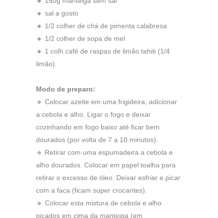
🔸 150g manteiga sem sal
🔸 sal a gosto
🔸 1/2 colher de chá de pimenta calabresa
🔸 1/2 colher de sopa de mel
🔸 1 colh café de raspas de limão tahiti (1/4
limão)
Modo de preparo:
🔹 Colocar azeite em uma frigideira, adicionar
a cebola e alho. Ligar o fogo e deixar
cozinhando em fogo baixo até ficar bem
dourados (por volta de 7 a 10 minutos).
🔹 Retirar com uma espumadeira a cebola e
alho dourados. Colocar em papel toalha para
retirar o excesso de óleo. Deixar esfriar e picar
com a faca (ficam super crocantes).
🔹 Colocar esta mistura de cebola e alho
picados em cima da manteiga (em