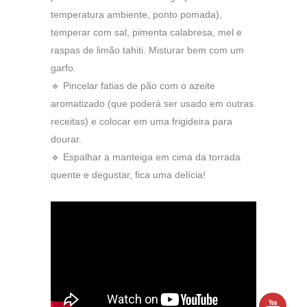
temperatura ambiente, ponto pomada),
temperar com sal, pimenta calabresa, mel e
raspas de limão tahiti. Misturar bem com um
garfo.
🔹 Pincelar fatias de pão com o azeite
aromatizado (que poderá ser usado em outras
receitas) e colocar em uma frigideira para
dourar.
🔹 Espalhar a manteiga em cima da torrada
quente e degustar, fica uma delícia!