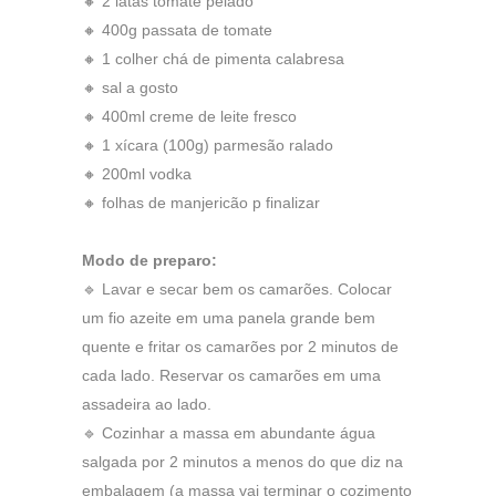
🔸 2 latas tomate pelado
🔸 400g passata de tomate
🔸 1 colher chá de pimenta calabresa
🔸 sal a gosto
🔸 400ml creme de leite fresco
🔸 1 xícara (100g) parmesão ralado
🔸 200ml vodka
🔸 folhas de manjericão p finalizar
Modo de preparo:
🔹 Lavar e secar bem os camarões. Colocar
um fio azeite em uma panela grande bem
quente e fritar os camarões por 2 minutos de
cada lado. Reservar os camarões em uma
assadeira ao lado.
🔹 Cozinhar a massa em abundante água
salgada por 2 minutos a menos do que diz na
embalagem (a massa vai terminar o cozimento