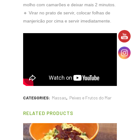
molho com camarões e deixar mais 2 minutos.
🔹 Virar no prato de servir, colocar folhas de
manjericão por cima e servir imediatamente.
CATEGORIES:
Massas
,
Peixes e Frutos do Mar
RELATED PRODUCTS