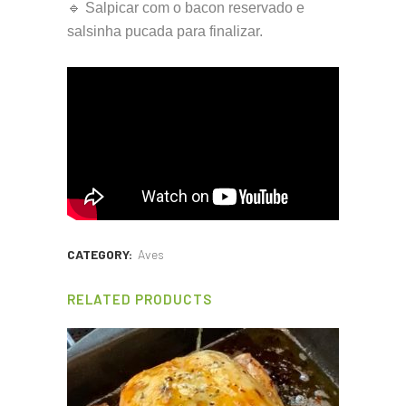
🔹 Salpicar com o bacon reservado e
salsinha pucada para finalizar.
CATEGORY:
Aves
RELATED PRODUCTS