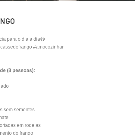
ANGO
cia para o dia a dia😋
ricassedefrango #amocozinhar
nde (8 pessoas):
fiado
os sem sementes
mate
cortadas em rodelas
imento do frango