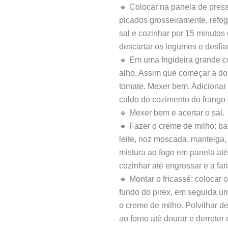
🔹 Colocar na panela de press
picados grosseiramente, refoga
sal e cozinhar por 15 minutos 
descartar os legumes e desfiar
🔹 Em uma frigideira grande col
alho. Assim que começar a dou
tomate. Mexer bem. Adicionar o
caldo do cozimento do frango 
🔹 Mexer bem e acertar o sal.
🔹 Fazer o creme de milho: bate
leite, noz moscada, manteiga, 
mistura ao fogo em panela até 
cozinhar até engrossar e a far
🔹 Montar o fricassé: colocar 
fundo do pirex, em seguida u
o creme de milho. Polvilhar d
ao forno até dourar e derreter 