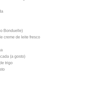
da
do Bonduelle)
e creme de leite fresco
ga
cada (a gosto)
de trigo
sto