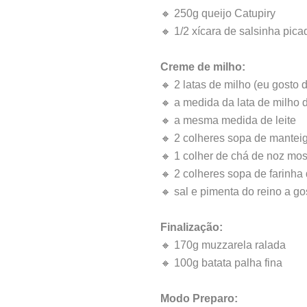
🔸 250g queijo Catupiry
🔸 1/2 xícara de salsinha pica
Creme de milho:
🔸 2 latas de milho (eu gosto 
🔸 a medida da lata de milho d
🔸 a mesma medida de leite
🔸 2 colheres sopa de mantei
🔸 1 colher de chá de noz mos
🔸 2 colheres sopa de farinha 
🔸 sal e pimenta do reino a go
Finalização:
🔸 170g muzzarela ralada
🔸 100g batata palha fina
Modo Preparo: