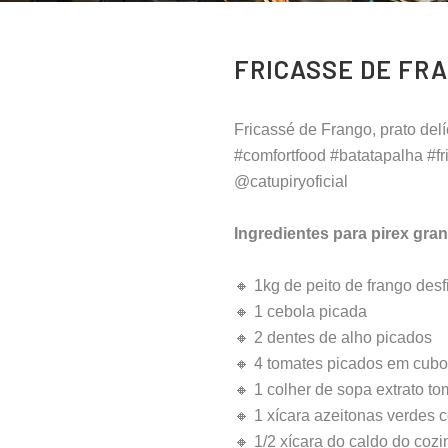
FRICASSE DE FR
Fricassé de Frango, prato delí
#comfortfood #batatapalha #f
@catupiryoficial
Ingredientes para pirex gra
🔸 1kg de peito de frango des
🔸 1 cebola picada
🔸 2 dentes de alho picados
🔸 4 tomates picados em cub
🔸 1 colher de sopa extrato to
🔸 1 xícara azeitonas verdes 
🔸 1/2 xícara do caldo do coz