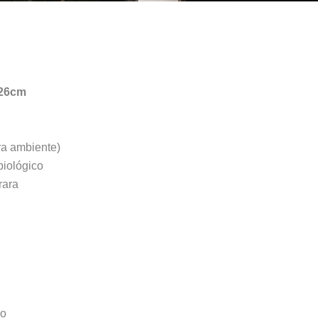
 26cm
ra ambiente)
biológico
rara
ço