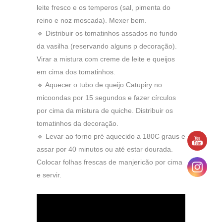
leite fresco e os temperos (sal, pimenta do
reino e noz moscada). Mexer bem.
🔹 Distribuir os tomatinhos assados no fundo
da vasilha (reservando alguns p decoração).
Virar a mistura com creme de leite e queijos
em cima dos tomatinhos.
🔹 Aquecer o tubo de queijo Catupiry no
micoondas por 15 segundos e fazer círculos
por cima da mistura de quiche. Distribuir os
tomatinhos da decoração.
🔹 Levar ao forno pré aquecido a 180C graus e
assar por 40 minutos ou até estar dourada.
Colocar folhas frescas de manjericão por cima
e servir.