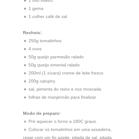
🔸 1 ovo inteiro
🔸 1 gema
🔸 1 colher café de sal
Recheio:
🔸 250g tomatinhos
🔸 4 ovos
🔸 50g queijo parmesão ralado
🔸 50g queijo emental ralado
🔸 200ml (1 xícara) creme de leite fresco
🔸 200g catupiry
🔸 sal, pimenta do reino e noz moscada
🔸 folhas de manjericão para finalizar
Modo de preparo:
🔹 Pré aquecer o forno a 180C graus.
🔹 Colocar os tomatinhos em uma assadeira,
regar com um fio azeite, pitada de sal, pitada