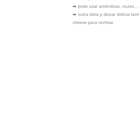
➡️ pode usar amêndoas, nozes,
➡️ outra ideia p deixar delícia t
cheese para rechear.