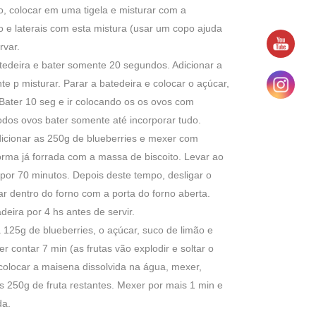
ito, colocar em uma tigela e misturar com a
o e laterais com esta mistura (usar um copo ajuda
rvar.
tedeira e bater somente 20 segundos. Adicionar a
te p misturar. Parar a batedeira e colocar o açúcar,
Bater 10 seg e ir colocando os os ovos com
odos ovos bater somente até incorporar tudo.
adicionar as 250g de blueberries e mexer com
orma já forrada com a massa de biscoito. Levar ao
por 70 minutos. Depois deste tempo, desligar o
ar dentro do forno com a porta do forno aberta.
deira por 4 hs antes de servir.
125g de blueberries, o açúcar, suco de limão e
r contar 7 min (as frutas vão explodir e soltar o
 colocar a maisena dissolvida na água, mexer,
as 250g de fruta restantes. Mexer por mais 1 min e
da.