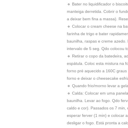
🔹 Bater no liquidificador o bisco
manteiga derretida. Cobrir o fund
a deixar bem fina a massa). Rese
🔹 Colocar o cream cheese na ba
farinha de trigo e bater rapidamen
baunilha, raspas e creme azedo. 
intervalo de 5 seg. Qdo colocou t
🔹 Retirar o copo da batedeira, 
espátula. Coloc esta mistura na f
forno pré aquecido a 160C graus 
forno e deixar o cheesecake esfri
🔹 Quando frio/morno levar a gela
🔹 Calda: Colocar em uma panela 
baunilha. Levar ao fogo. Qdo ferve
caldo e cor). Passados os 7 min,
esperar ferver (1 min) e colocar 
desligar o fogo. Está pronta a cal