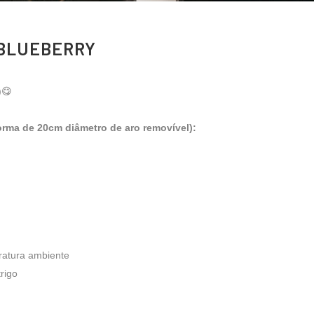
BLUEBERRY
)😋
orma de 20cm diâmetro de aro removível):
atura ambiente
rigo