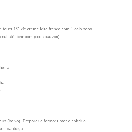
 fouet 1/2 xíc creme leite fresco com 1 colh sopa
e sal até ficar com picos suaves)
liano
lha
o
us (baixo). Preparar a forma: untar e cobrir o
pel manteiga.