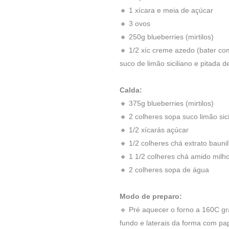
🔸 1 xícara e meia de açúcar
🔸 3 ovos
🔸 250g blueberries (mirtilos)
🔸 1/2 xíc creme azedo (bater com
suco de limão siciliano e pitada d
Calda:
🔸 375g blueberries (mirtilos)
🔸 2 colheres sopa suco limão sici
🔸 1/2 xícarás açúcar
🔸 1/2 colheres chá extrato bauni
🔸 1 1/2 colheres chá amido milh
🔸 2 colheres sopa de água
Modo de preparo:
🔹 Pré aquecer o forno a 160C gra
fundo e laterais da forma com pa