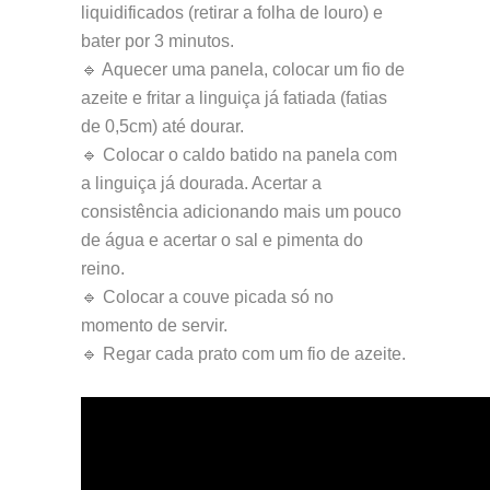
liquidificados (retirar a folha de louro) e
bater por 3 minutos.
🔹 Aquecer uma panela, colocar um fio de
azeite e fritar a linguiça já fatiada (fatias
de 0,5cm) até dourar.
🔹 Colocar o caldo batido na panela com
a linguiça já dourada. Acertar a
consistência adicionando mais um pouco
de água e acertar o sal e pimenta do
reino.
🔹 Colocar a couve picada só no
momento de servir.
🔹 Regar cada prato com um fio de azeite.