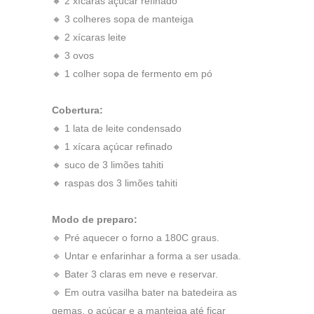
🔸 2 xícaras açúcar refinado
🔸 3 colheres sopa de manteiga
🔸 2 xícaras leite
🔸 3 ovos
🔸 1 colher sopa de fermento em pó
Cobertura:
🔸 1 lata de leite condensado
🔸 1 xícara açúcar refinado
🔸 suco de 3 limões tahiti
🔸 raspas dos 3 limões tahiti
Modo de preparo:
🔹 Pré aquecer o forno a 180C graus.
🔹 Untar e enfarinhar a forma a ser usada.
🔹 Bater 3 claras em neve e reservar.
🔹 Em outra vasilha bater na batedeira as
gemas, o açúcar e a manteiga até ficar