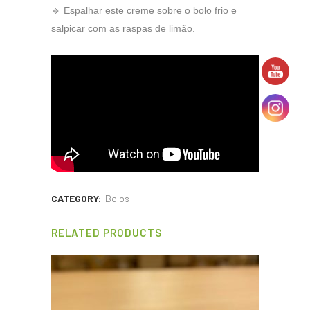
🔹 Espalhar este creme sobre o bolo frio e
salpicar com as raspas de limão.
CATEGORY:
Bolos
RELATED PRODUCTS