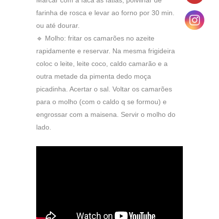
Marcar com a faca as fatias, polvilhar de
farinha de rosca e levar ao forno por 30 min.
ou até dourar.
🔹 Molho: fritar os camarões no azeite
rapidamente e reservar. Na mesma frigideira
coloc o leite, leite coco, caldo camarão e a
outra metade da pimenta dedo moça
picadinha. Acertar o sal. Voltar os camarões
para o molho (com o caldo q se formou) e
engrossar com a maisena. Servir o molho do
lado.