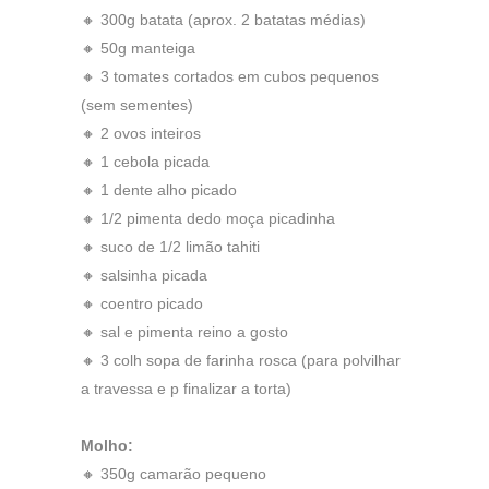
🔸 300g batata (aprox. 2 batatas médias)
🔸 50g manteiga
🔸 3 tomates cortados em cubos pequenos
(sem sementes)
🔸 2 ovos inteiros
🔸 1 cebola picada
🔸 1 dente alho picado
🔸 1/2 pimenta dedo moça picadinha
🔸 suco de 1/2 limão tahiti
🔸 salsinha picada
🔸 coentro picado
🔸 sal e pimenta reino a gosto
🔸 3 colh sopa de farinha rosca (para polvilhar
a travessa e p finalizar a torta)
Molho:
🔸 350g camarão pequeno