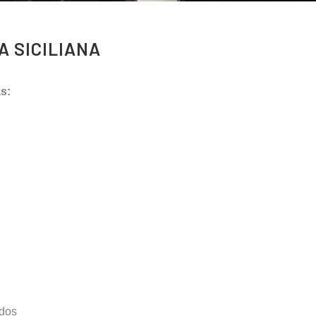
A SICILIANA
s:
ados