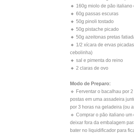
🔸 160g miolo de pão italiano
🔸 60g passas escuras
🔸 50g pinoli tostado
🔸 50g pistache picado
🔸 50g azeitonas pretas fatiad
🔸 1/2 xícara de ervas picadas
cebolinha)
🔸 sal e pimenta do reino
🔸 2 claras de ovo
Modo de Preparo:
🔹 Ferventar o bacalhau por 2 
postas em uma assadeira junt
por 3 horas na geladeira (ou a
🔹 Comprar o pão italiano um 
deixar fora da embalagem par
bater no liquidificador para fic