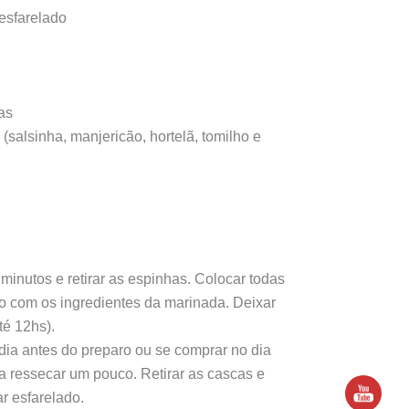
 esfarelado
as
 (salsinha, manjericão, hortelã, tomilho e
minutos e retirar as espinhas. Colocar todas
o com os ingredientes da marinada. Deixar
té 12hs).
dia antes do preparo ou se comprar no dia
a ressecar um pouco. Retirar as cascas e
ar esfarelado.