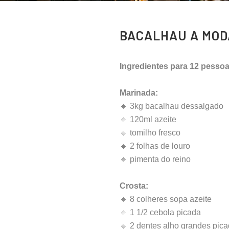
BACALHAU A MOD
Ingredientes para 12 pessoa
Marinada:
🔸 3kg bacalhau dessalgado
🔸 120ml azeite
🔸 tomilho fresco
🔸 2 folhas de louro
🔸 pimenta do reino
Crosta:
🔸 8 colheres sopa azeite
🔸 1 1/2 cebola picada
🔸 2 dentes alho grandes pic