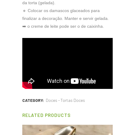
da torta (gelada).
🔹 Colocar os damascos glaceados para
finalizar a decoração. Manter e servir gelada.
➡️ o creme de leite pode ser o de caixinha.
CATEGORY:
Doces - Tortas Doces
RELATED PRODUCTS