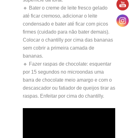
🔹 Bater o creme de leite fresco gelado
até ficar cremoso, adicionar o leite
condensado e bater até ficar com picos
firmes (cuidado para não bater demais).
Colocar o chantilly por cima das bananas
sem cobrir a primeira camada de
bananas.
🔹 Fazer raspas de chocolate: esquentar
por 15 segundos no microondas uma
barra de chocolate meio amargo e com o
descascador ou fatiador de queijos tirar as
raspas. Enfeitar por cima do chantilly.