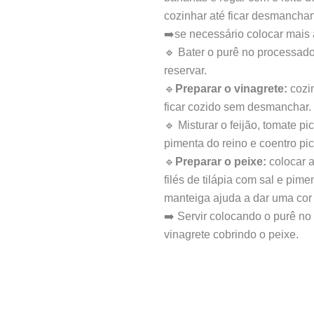
cozinhar até ficar desmancha
➡️se necessário colocar mais
🔹 Bater o purê no processador
reservar.
🔹
Preparar o vinagrete:
cozin
ficar cozido sem desmanchar. 
🔹 Misturar o feijão, tomate pi
pimenta do reino e coentro pic
🔹
Preparar o peixe:
colocar a
filés de tilápia com sal e pime
manteiga ajuda a dar uma cor
➡️ Servir colocando o purê no 
vinagrete cobrindo o peixe.