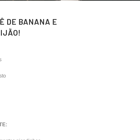
Ê DE BANANA E
IJÃO!
s
sto
TE: