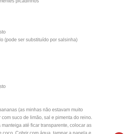
mentes picadinhos
sto
o (pode ser substituído por salsinha)
sto
 bananas (as minhas não estavam muito
com suco de limão, sal e pimenta do reino.
manteiga até ficar transparente, colocar as
e coco. Cobrir com água, tampar a panela e