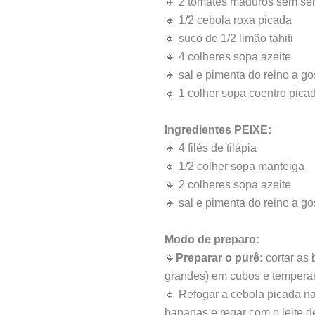
🔸 2 tomates maduros sem se
🔸 1/2 cebola roxa picada
🔸 suco de 1/2 limão tahiti
🔸 4 colheres sopa azeite
🔸 sal e pimenta do reino a go
🔸 1 colher sopa coentro picad
Ingredientes PEIXE:
🔸 4 filés de tilápia
🔸 1/2 colher sopa manteiga
🔸 2 colheres sopa azeite
🔸 sal e pimenta do reino a go
Modo de preparo:
🔹
Preparar o purê:
cortar as
grandes) em cubos e temperar 
🔹 Refogar a cebola picada na 
bananas e regar com o leite d