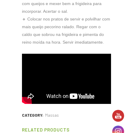
com queijos e mexer bem a frigideira para
incorporar. Acertar o sal.
🔹 Colocar nos pratos de servir e polvilhar com
mais queijo pecorino ralado. Regar com o
caldo que sobrou na frigideira e pimenta do
reino moída na hora. Servir imediatamente.
CATEGORY:
Massas
RELATED PRODUCTS