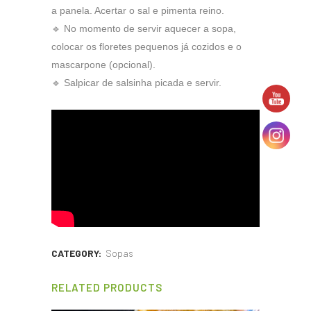
a panela. Acertar o sal e pimenta reino.
🔹 No momento de servir aquecer a sopa,
colocar os floretes pequenos já cozidos e o
mascarpone (opcional).
🔹 Salpicar de salsinha picada e servir.
CATEGORY:
Sopas
RELATED PRODUCTS