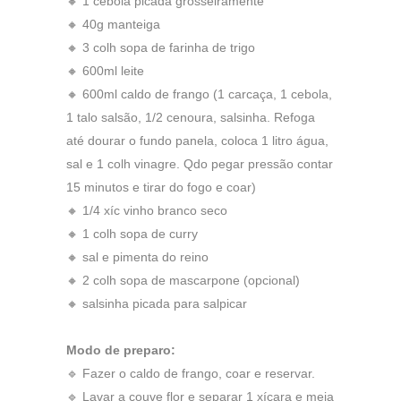
🔸 1 cebola picada grosseiramente
🔸 40g manteiga
🔸 3 colh sopa de farinha de trigo
🔸 600ml leite
🔸 600ml caldo de frango (1 carcaça, 1 cebola,
1 talo salsão, 1/2 cenoura, salsinha. Refoga
até dourar o fundo panela, coloca 1 litro água,
sal e 1 colh vinagre. Qdo pegar pressão contar
15 minutos e tirar do fogo e coar)
🔸 1/4 xíc vinho branco seco
🔸 1 colh sopa de curry
🔸 sal e pimenta do reino
🔸 2 colh sopa de mascarpone (opcional)
🔸 salsinha picada para salpicar
Modo de preparo:
🔹 Fazer o caldo de frango, coar e reservar.
🔹 Lavar a couve flor e separar 1 xícara e meia