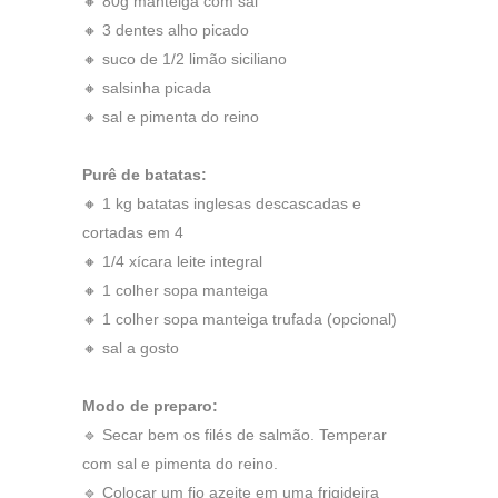
🔸 80g manteiga com sal
🔸 3 dentes alho picado
🔸 suco de 1/2 limão siciliano
🔸 salsinha picada
🔸 sal e pimenta do reino
Purê de batatas:
🔸 1 kg batatas inglesas descascadas e
cortadas em 4
🔸 1/4 xícara leite integral
🔸 1 colher sopa manteiga
🔸 1 colher sopa manteiga trufada (opcional)
🔸 sal a gosto
Modo de preparo:
🔹 Secar bem os filés de salmão. Temperar
com sal e pimenta do reino.
🔹 Colocar um fio azeite em uma frigideira