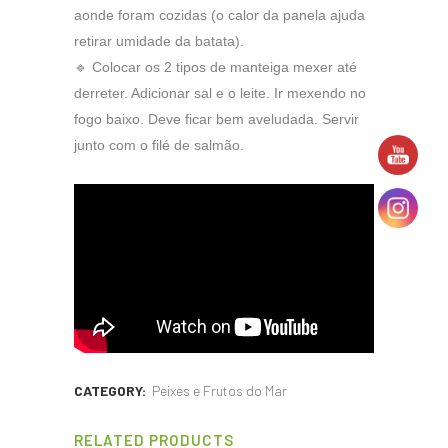
aonde foram cozidas (o calor da panela ajuda
retirar umidade da batata).
🔹 Colocar os 2 tipos de manteiga mexer até
derreter. Adicionar sal e o leite. Ir mexendo no
fogo baixo. Deve ficar bem aveludada. Servir
junto com o filé de salmão.
CATEGORY:
Peixes e Frutos do Mar
RELATED PRODUCTS