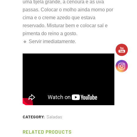
uma tijela grande, a cenoura e as uva
passas. Colocar o molho ainda morno por
cima e o creme azedo que estava
reservado. Misturar bem e colocar sal e
pimenta do reino a gosto.
🔹 Servir imediatamente.
CATEGORY:
Saladas
RELATED PRODUCTS