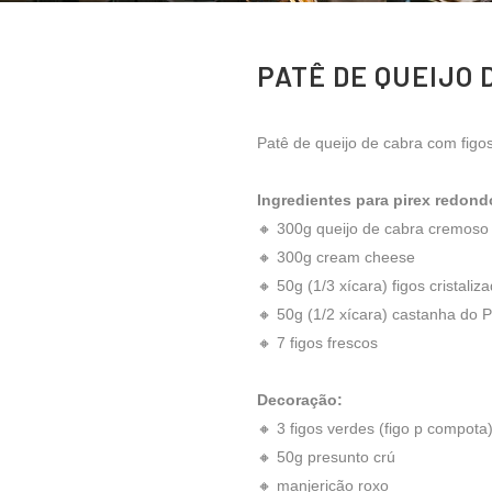
PATÊ DE QUEIJO
Patê de queijo de cabra com figos
Ingredientes para pirex redond
🔸 300g queijo de cabra cremoso
🔸 300g cream cheese
🔸 50g (1/3 xícara) figos cristaliz
🔸 50g (1/2 xícara) castanha do 
🔸 7 figos frescos
Decoração:
🔸 3 figos verdes (figo p compota
🔸 50g presunto crú
🔸 manjericão roxo