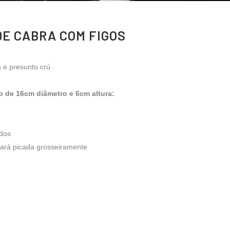
 DE CABRA COM FIGOS
 e presunto crú
o de 16cm diâmetro e 6cm altura:
ados
Pará picada grosseiramente
)