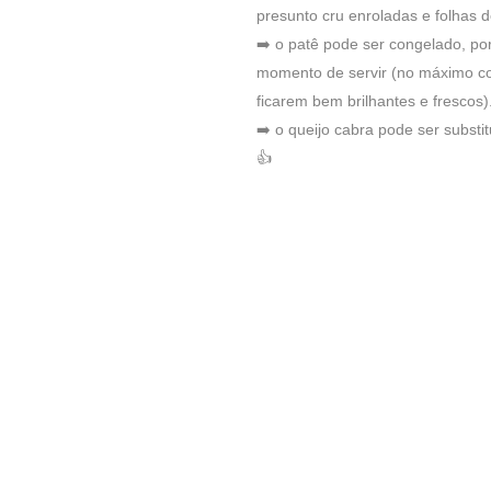
presunto cru enroladas e folhas d
➡️ o patê pode ser congelado, por
momento de servir (no máximo co
ficarem bem brilhantes e frescos)
➡️ o queijo cabra pode ser subst
👍