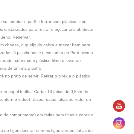
vai montar o patê e forrar com plástico filme.
 cristalizados para retirar o açúcar cristal. Secar
queno. Reservar.
am cheese, o queijo de cabra e mexer bem para
lizados já picadinhos e a castanha do Pará picada.
arado, cobrir com plástico filme e levar ao
ira de um dia p outro.
 no prato de servir. Retirar o pirex e o plástico
 com papel toalha. Cortar 10 fatias de 0,5cm de
(conforme vídeo). Dispor estas fatias ao redor do
ido do comprimento) em fatias bem finas e cobrir o
to de figos decorar com os figos verdes, fatias de