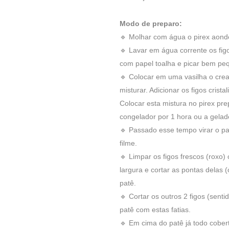
Modo de preparo:
🔹 Molhar com água o pirex aonde 
🔹 Lavar em água corrente os figos
com papel toalha e picar bem pe
🔹 Colocar em uma vasilha o cre
misturar. Adicionar os figos crista
Colocar esta mistura no pirex prep
congelador por 1 hora ou a gelade
🔹 Passado esse tempo virar o patê
filme.
🔹 Limpar os figos frescos (roxo)
largura e cortar as pontas delas 
patê.
🔹 Cortar os outros 2 figos (sent
patê com estas fatias.
🔹 Em cima do patê já todo cober