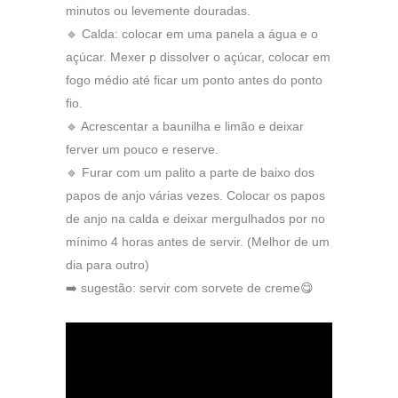
minutos ou levemente douradas.
🔹 Calda: colocar em uma panela a água e o
açúcar. Mexer p dissolver o açúcar, colocar em
fogo médio até ficar um ponto antes do ponto
fio.
🔹 Acrescentar a baunilha e limão e deixar
ferver um pouco e reserve.
🔹 Furar com um palito a parte de baixo dos
papos de anjo várias vezes. Colocar os papos
de anjo na calda e deixar mergulhados por no
mínimo 4 horas antes de servir. (Melhor de um
dia para outro)
➡️ sugestão: servir com sorvete de creme😋