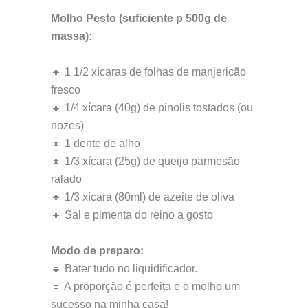
Molho Pesto (suficiente p 500g de
massa):
🔸 1 1/2 xícaras de folhas de manjericão
fresco
🔸 1/4 xícara (40g) de pinolis tostados (ou
nozes)
🔸 1 dente de alho
🔸 1/3 xícara (25g) de queijo parmesão
ralado
🔸 1/3 xícara (80ml) de azeite de oliva
🔸 Sal e pimenta do reino a gosto
Modo de preparo:
🔹 Bater tudo no liquidificador.
🔹 A proporção é perfeita e o molho um
sucesso na minha casa!