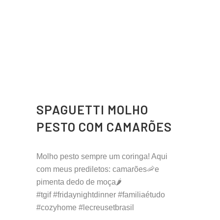
SPAGUETTI MOLHO
PESTO COM CAMARÕES
Molho pesto sempre um coringa! Aqui
com meus prediletos: camarões🦐e
pimenta dedo de moça🌶
#tgif #fridaynightdinner #familiaétudo
#cozyhome #lecreusetbrasil