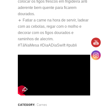
colocar os figos frescos em frigideira anti
aderente bem quente para ficarem
dourados.
🔹 Fatiar a carne na hora de servir, ladear
com as cebolas, regar com o molho e
decorar com os figos dourados e
raminhos de alecrim.
#TáNaMesa #DiaADiaSwift #publi
CATEGORY:
Carnes