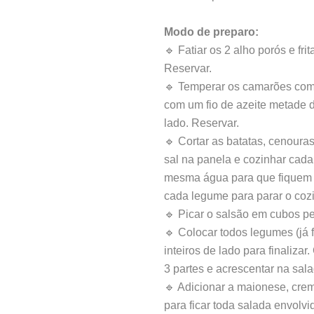
Modo de preparo:
🔹 Fatiar os 2 alho porós e fri
Reservar.
🔹 Temperar os camarões com a
com um fio de azeite metade 
lado. Reservar.
🔹 Cortar as batatas, cenour
sal na panela e cozinhar cad
mesma água para que fiquem 
cada legume para parar o cozi
🔹 Picar o salsão em cubos p
🔹 Colocar todos legumes (já 
inteiros de lado para finaliza
3 partes e acrescentar na sala
🔹 Adicionar a maionese, crem
para ficar toda salada envolvi