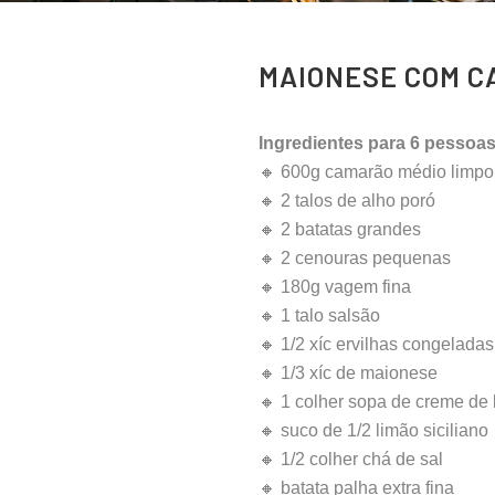
MAIONESE COM 
Ingredientes para 6 pessoas
🔸 600g camarão médio limpo
🔸 2 talos de alho poró
🔸 2 batatas grandes
🔸 2 cenouras pequenas
🔸 180g vagem fina
🔸 1 talo salsão
🔸 1/2 xíc ervilhas congeladas
🔸 1/3 xíc de maionese
🔸 1 colher sopa de creme de l
🔸 suco de 1/2 limão siciliano
🔸 1/2 colher chá de sal
🔸 batata palha extra fina