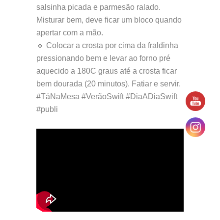
salsinha picada e parmesão ralado.
Misturar bem, deve ficar um bloco quando
apertar com a mão.
🔹 Colocar a crosta por cima da fraldinha
pressionando bem e levar ao forno pré
aquecido a 180C graus até a crosta ficar
bem dourada (20 minutos). Fatiar e servir.
#TáNaMesa #VerãoSwift #DiaADiaSwift
#publi