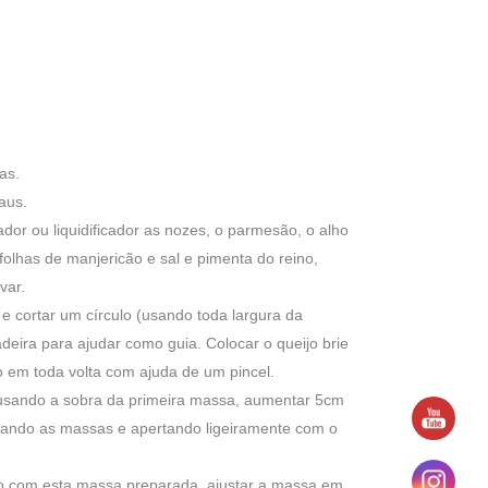
as.
aus.
dor ou liquidificador as nozes, o parmesão, o alho
 folhas de manjericão e sal e pimenta do reino,
var.
 e cortar um círculo (usando toda largura da
ira para ajudar como guia. Colocar o queijo brie
o em toda volta com ajuda de um pincel.
e usando a sobra da primeira massa, aumentar 5cm
ntando as massas e apertando ligeiramente com o
esto com esta massa preparada, ajustar a massa em