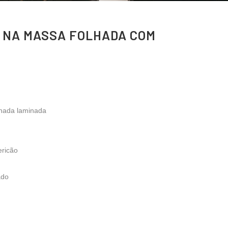
E NA MASSA FOLHADA COM
lhada laminada
ericão
ado