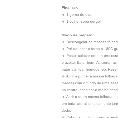
Finalizar:
🔸 1 gema de ovo
🔸 1 colher sopa gergelim
Modo de preparo:
🔹 Descongelar as massas folhad
🔹 Pré aquecer o forno a 180C gr
🔹 Pesto: colocar em um processa
e azeite. Bater bem. Adicionar as
bater até ficar homogêneo. Reser
🔹 Abrir a primeira massa folhada
massa) com o fundo de uma assade
no centro, espalhar o molho pest
🔹 Abrir a outra massa folhada 
em toda lateral simplesmente ju
dedo.
🔹 Cobrir o circulo c queijo e p