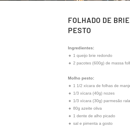
FOLHADO DE BRI
PESTO
Ingredientes:
🔸 1 queijo brie redondo
🔸 2 pacotes (600g) de massa fo
Molho pesto:
🔸 1 1/2 xícara de folhas de manj
🔸 1/3 xícara (40g) nozes
🔸 1/3 xícara (30g) parmesão ral
🔸 80g azeite oliva
🔸 1 dente de alho picado
🔸 sal e pimenta a gosto