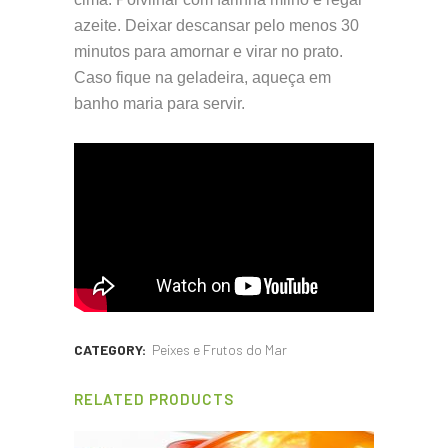
azeite. Deixar descansar pelo menos 30
minutos para amornar e virar no prato.
Caso fique na geladeira, aqueça em
banho maria para servir.
CATEGORY:
Peixes e Frutos do Mar
RELATED PRODUCTS