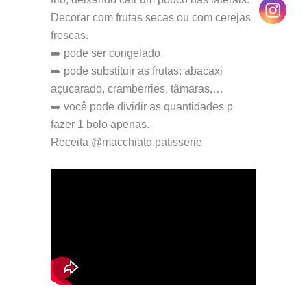
Decorar com frutas secas ou com cerejas
frescas.
➡️ pode ser congelado.
➡️ pode substituir as frutas: abacaxi
açucarado, cramberries, tâmaras,…
➡️ você pode dividir as quantidades p
fazer 1 bolo apenas.
Receita @macchiato.patisserie