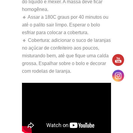
do liquido e mexer. A massa deve ficar
homogênea.
🔹 Assar a 180C graus por 40 minutos ou
até o palito sair limpo. Esperar o bolo
esfriar para colocar a cobertura.
🔹 Cobertura: adicionar o suco de laranjas
no açúcar de confeiteiro aos poucos,
misturando bem, até que fique uma calda
grossa. Espalhar sobre o bolo e decorar
com rodelas de laranja.