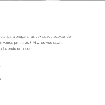
ecial para preparar as coxas/sobrecoxas de
 vários preparos👩🏻‍🍳 eu vou usar e
a fazendo um risone
:
o