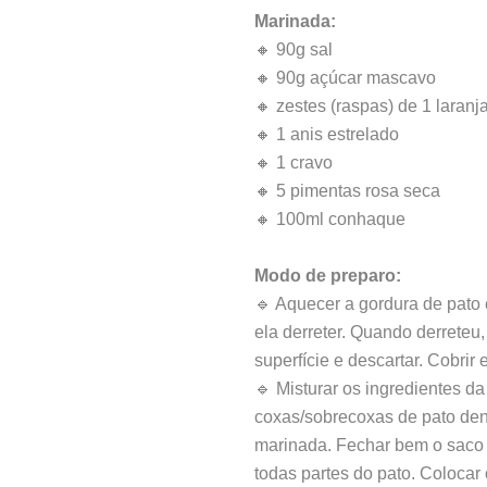
Marinada:
🔸 90g sal
🔸 90g açúcar mascavo
🔸 zestes (raspas) de 1 laranj
🔸 1 anis estrelado
🔸 1 cravo
🔸 5 pimentas rosa seca
🔸 100ml conhaque
Modo de preparo:
🔹 Aquecer a gordura de pato
ela derreter. Quando derreteu
superfície e descartar. Cobrir 
🔹 Misturar os ingredientes d
coxas/sobrecoxas de pato dent
marinada. Fechar bem o saco 
todas partes do pato. Colocar