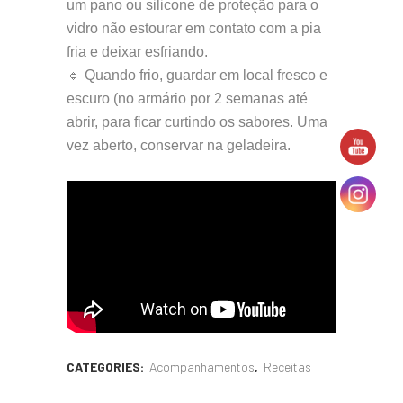
um pano ou silicone de proteção para o
vidro não estourar em contato com a pia
fria e deixar esfriando.
🔹 Quando frio, guardar em local fresco e
escuro (no armário por 2 semanas até
abrir, para ficar curtindo os sabores. Uma
vez aberto, conservar na geladeira.
CATEGORIES:
Acompanhamentos
,
Receitas