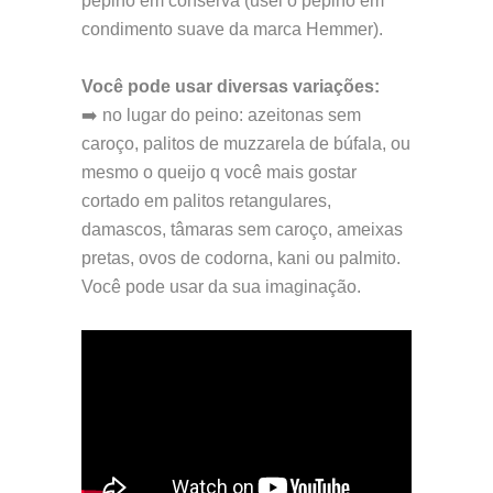
pepino em conserva (usei o pepino em
condimento suave da marca Hemmer).
Você pode usar diversas variações:
➡️ no lugar do peino: azeitonas sem
caroço, palitos de muzzarela de búfala, ou
mesmo o queijo q você mais gostar
cortado em palitos retangulares,
damascos, tâmaras sem caroço, ameixas
pretas, ovos de codorna, kani ou palmito.
Você pode usar da sua imaginação.