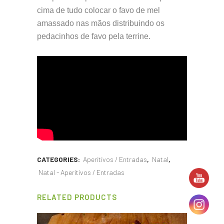
cima de tudo colocar o favo de mel
amassado nas mãos distribuindo os
pedacinhos de favo pela terrine.
CATEGORIES:
Aperitivos / Entradas
,
Natal
,
Natal - Aperitivos / Entradas
RELATED PRODUCTS