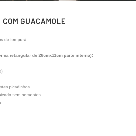
M COM GUACAMOLE
ps de tempurá
orma retangular de 28cmx11cm parte interna):
o)
ntes picadinhos
 picada sem sementes
o