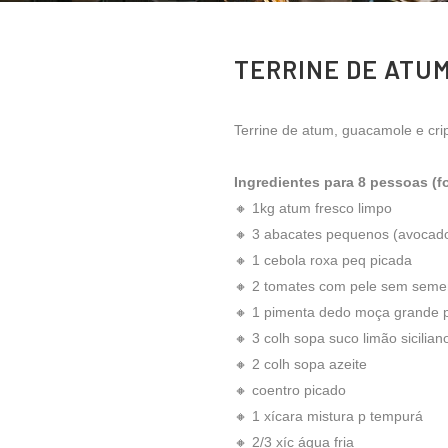
TERRINE DE ATU
Terrine de atum, guacamole e cri
Ingredientes para 8 pessoas (f
🔸 1kg atum fresco limpo
🔸 3 abacates pequenos (avocad
🔸 1 cebola roxa peq picada
🔸 2 tomates com pele sem seme
🔸 1 pimenta dedo moça grande
🔸 3 colh sopa suco limão sicilian
🔸 2 colh sopa azeite
🔸 coentro picado
🔸 1 xícara mistura p tempurá
🔸 2/3 xíc água fria