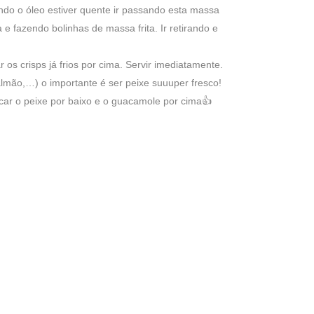
o o óleo estiver quente ir passando esta massa
 fazendo bolinhas de massa frita. Ir retirando e
 os crisps já frios por cima. Servir imediatamente.
almão,…) o importante é ser peixe suuuper fresco!
locar o peixe por baixo e o guacamole por cima👍