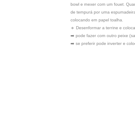
bowl e mexer com um fouet. Quand
de tempurá por uma espumadeira e
colocando em papel toalha.
🔹 Desenformar a terrine e colocar
➡️ pode fazer com outro peixe (s
➡️ se preferir pode inverter e co