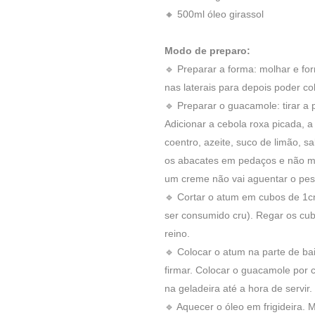
🔸 500ml óleo girassol
Modo de preparo:
🔹 Preparar a forma: molhar e forr
nas laterais para depois poder co
🔹 Preparar o guacamole: tirar a
Adicionar a cebola roxa picada, 
coentro, azeite, suco de limão, 
os abacates em pedaços e não m
um creme não vai aguentar o pes
🔹 Cortar o atum em cubos de 1c
ser consumido cru). Regar os cub
reino.
🔹 Colocar o atum na parte de ba
firmar. Colocar o guacamole por c
na geladeira até a hora de servir.
🔹 Aquecer o óleo em frigideira. 