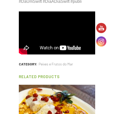
#DáUmSwift #DiaADiaSwift #publi
CATEGORY:
Peixes e Frutos do Mar
RELATED PRODUCTS