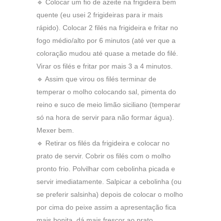
🔹 Colocar um fio de azeite na frigideira bem
quente (eu usei 2 frigideiras para ir mais
rápido). Colocar 2 filés na frigideira e fritar no
fogo médio/alto por 6 minutos (até ver que a
coloração mudou até quase a metade do filé.
Virar os filés e fritar por mais 3 a 4 minutos.
🔹 Assim que virou os filés terminar de
temperar o molho colocando sal, pimenta do
reino e suco de meio limão siciliano (temperar
só na hora de servir para não formar água).
Mexer bem.
🔹 Retirar os filés da frigideira e colocar no
prato de servir. Cobrir os filés com o molho
pronto frio. Polvilhar com cebolinha picada e
servir imediatamente. Salpicar a cebolinha (ou
se preferir salsinha) depois de colocar o molho
por cima do peixe assim a apresentação fica
mais bonita, dá mais frescor ao prato.