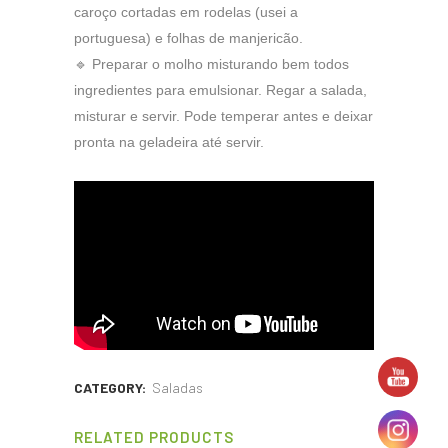
caroço cortadas em rodelas (usei a
portuguesa) e folhas de manjericão.
🔹 Preparar o molho misturando bem todos
ingredientes para emulsionar. Regar a salada,
misturar e servir. Pode temperar antes e deixar
pronta na geladeira até servir.
CATEGORY:
Saladas
RELATED PRODUCTS